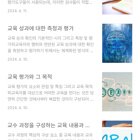
평가도구들이 사용되는데, 이러한 검사들이 적합한
가정할 수 있는데, 바로 여기서는 학생과 선생님이
기준에 정말로 알맞은 방법들인가에 대해 막연한 의
습득해야 할 해당 교과 분야의 내용을 매개로 활용
2024. 6. 11.
문을 가져보게 한다. 도구의 형태들로는 환경조사
하여 서로 간에 상호적 작용을 한다. 학생들은 배움
또는 인성적 검사, 평가 결과에 대한 검사일 수도 있
을 받고 선생님들은 가르침을 제공하며, 학생은 학
는가 하면, 자기 스스로가 그러한 역할을 해야 할 때
교육 성과에 대한 측정과 평가
습을 계속하고 선생님은 ..
도 있다. 하나의 도구가 좋은 평가도구가 될 수 있도
교육 성과 확인의 기본적인 시각 그리고 측정 및 평
록 필요한 것에는 해당 평가가 객관성과 타당성, 신
가피교육자의 행위와 연관된 교육 성과에 대한 확인
뢰성을 가졌는지를 필수적으로 요구하고 있다. ◆
을 측정하고 평가하기 위해서는 체계화된 방식의 정
객관성에 대하여일반적으로 객관성이라고 말하지
보수집 단계로써 검사라는 절차 및 도구가 뒤따르는
만, 채점하거나 평가하는 자가 근원인 신뢰도의 문
2024. 6. 10.
데, 이러한 현상에 가깝게 다가서기 위해서는 두 분
제라고 말하는 것이 좀 더 적절한 표현일 수 있겠다.
류의 기본적인 시각들이 존재한다. 측정관과 평가관
이것은 평가하는 사람의 채점이 얼마나 신뢰를 가지
이 바로 그것이다. 이 두 개의 측면은 증거를 풀이하
교육 평가와 그 목적
고 일관성 있게..
는 관점이나 요구되는 정보의 성질 그리고 그 전제
교육 평가의 요소와 관점 및 특징 그리고 교육 목적
등이 달라서 바로 이런 부분들이 곧 우리가 교육평
피교육자를 대상으로 어떠한 교육을 한다는 것은 당
가가 지향하는 목표를 이뤄내도록 진행하는 각종 검
연히 간단한 것에서부터 복잡한 것까지 구성되어 하
사나 고사, 시험 등을 어떠한 시선으로 보아야 할지
나로 이어지는 학습의 관련된 숙제가 존재하고, 이
를 분별하는 것에 차이를 가지도록 한다. ◆ 교육
2024. 6. 10.
를 하나씩 학생이 순서대로 달성해야 하는 것으로
그리고 측정과 측정관의 개념 첫째, 측정이라는 개
알고 있다. 이에 따라 각 학습 과제를 성공적으로 완
념에서 무엇보다 중시되어야 하는 가정은, 이 세상
료하는 비율은 복잡한 것으로 변하면서 떨어지게 하
교수 과정을 구성하는 교육 내용과 지식 구조
에 존재하는 모든..
고, 이를 평점 또는 점수 등으로 수치화하여 판단하
교수 과정의 핵심적 구성 요소 중 교육 내용과 교과
게 된다. ◆ 교육 평가의 요소 교육의 요소에는