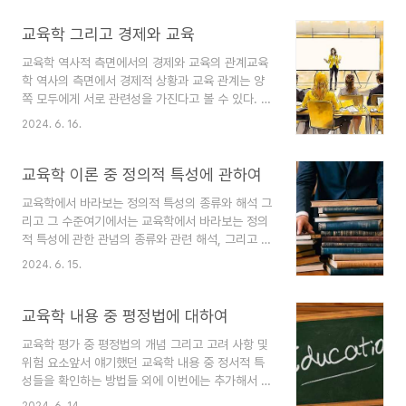
회 계급 간의 변동과 사람들의 경제적 그리고 사회
적 신분의 획득에 관련성을 가지는 것을 들 수 있다.
교육학 그리고 경제와 교육
흔히 학교에 다니며 지식과 정보들을 많이 습득하였
교육학 역사적 측면에서의 경제와 교육의 관계교육
던 이들이 그렇지 못했던 부류들보다 경제적으로 또
학 역사의 측면에서 경제적 상황과 교육 관계는 양
는 사회적으로의 신분을 얻는 것에 있어서 더 유리
쪽 모두에게 서로 관련성을 가진다고 볼 수 있다. 교
한 부분들이 있으며, 사회 계급 간의 이동과 연관해
육이 경제에 어떻게 영향을 미치는지 또는 경제적
서도 그러한 교육의 정도가 중요한 결정적 요소로써
2024. 6. 16.
상황이 교육에 어떤 영향을 작용시키는지 이렇게 두
영향력을 미치는 것이 사실이다. 당연히 경제적 측
요소라고 할 수 있다. 외면적으로 이 두 가지의 관계
면에서만 꼭 이 사회 계급이 기술되는 건 아니지만,
가 그렇게 교육과 경제의 관계는 정치와의 관계처럼
교육학 이론 중 정의적 특성에 관하여
이러한 경제적 ..
그렇게 명백하진 않지만, 사실 그 뒷면에서 봤을 때
교육학에서 바라보는 정의적 특성의 종류와 해석 그
는 되려 더 긴밀한 연관성을 유발해 왔다고 할 수도
리고 그 수준여기에서는 교육학에서 바라보는 정의
있겠다. ◆ 원시 및 고대 사회의 경제 상황과 교
적 특성에 관한 관념의 종류와 관련 해석, 그리고 그
육긴 세월을 두고 봤을 때, 원시사회에서는 경제적
것의 수준에 관해서 알아보도록 하겠다. ◆ 정의
부유함이 우선 이뤄진 곳에서 제도로 규정된 교육이
2024. 6. 15.
적 특성을 내포하는 종류정의적 특성들을 내포하고
앞서서 발생하게 되었다. 오직 생존 그 자체만을 중
있는 관념은 학교라는 장소에서 교육과 학습 문제와
시해야 했던 이들의 교육적 측면과 다르게 풍요로움
연관되어 쓰이는 부분들만 해도 그 종류들이 다양하
교육학 내용 중 평정법에 대하여
을 만끽할 ..
다고 할 수 있다. 여기에는 사회성, 동기, 포부 정도,
교육학 평가 중 평정법의 개념 그리고 고려 사항 및
가치관, 정신적 상태, 도덕성, 인성, 자아 인식, 태
위험 요소앞서 얘기했던 교육학 내용 중 정서적 특
도, 관심 등이 포함되어 있다. 자아 인식 하나만 놓
성들을 확인하는 방법들 외에 이번에는 추가해서 평
고 보더라도 사회적 자아 인식, 윤리적 자아 인식,
정법이라고 하는 방식에 대해 알아보도록 한
정신적 자아 인식 등으로 나눠볼 수 있으며, 태도는
2024. 6. 14.